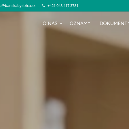
va@banskabystrica.sk
+421 048 417 3781
O NÁS
OZNAMY
DOKUMENTY