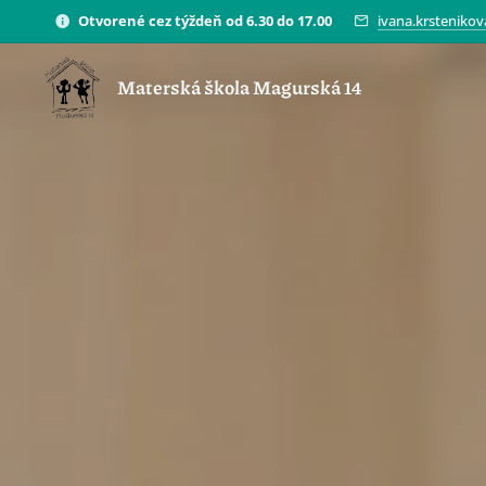
Otvorené cez týždeň od 6.30 do 17.00
ivana.krsteniko
Materská škola Magurská 14