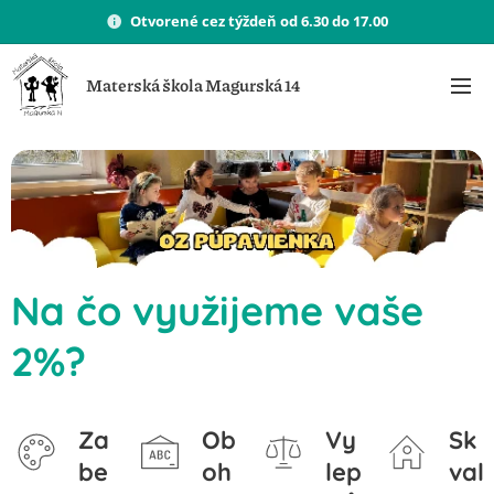
Otvorené cez týždeň od 6.30 do 17.00
Materská škola Magurská 14
Na čo využijeme vaše
2%?
Za
Ob
Vy
Sk
be
oh
lep
val