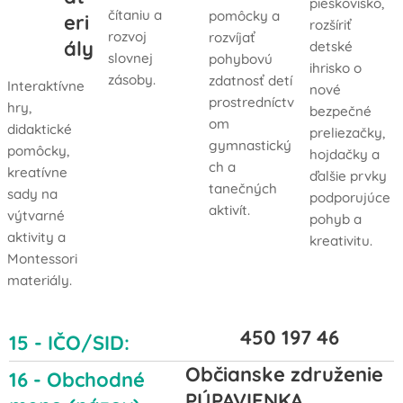
pieskovisko,
čítaniu a
pomôcky a
eri
rozšíriť
rozvoj
rozvíjať
ály
detské
slovnej
pohybovú
ihrisko o
zásoby.
zdatnosť detí
Interaktívne
nové
prostredníctv
hry,
bezpečné
om
didaktické
preliezačky,
gymnastický
pomôcky,
hojdačky a
ch a
kreatívne
ďalšie prvky
tanečných
sady na
podporujúce
aktivít.
výtvarné
pohyb a
aktivity a
kreativitu.
Montessori
materiály.
450 197 46
15 - IČO/SID:
Občianske združenie
16 - Obchodné
PÚPAVIENKA