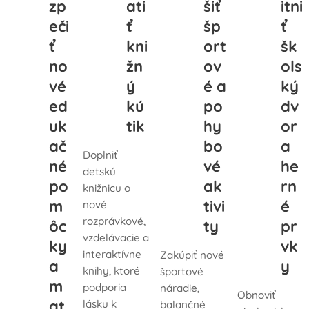
zp
ati
šiť
itni
eči
ť
šp
ť
ť
kni
ort
šk
no
žn
ov
ols
vé
ý
é a
ký
ed
kú
po
dv
uk
tik
hy
or
ač
bo
a
Doplniť
né
vé
he
detskú
po
ak
rn
knižnicu o
m
tivi
é
nové
rozprávkové,
ôc
ty
pr
vzdelávacie a
ky
vk
interaktívne
Zakúpiť nové
a
y
knihy, ktoré
športové
m
podporia
náradie,
Obnoviť
at
lásku k
balančné